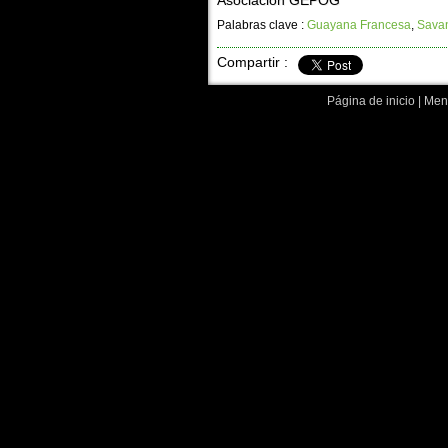
Asociacion GEPOG
Palabras clave :
Guayana Francesa
,
Sava
Compartir :
Página de inicio
|
Menc