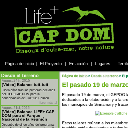
Página de inicio
|
El Proyecto
|
En acción
|
Lugares
|
Territ
Desde el terreno
Página de inicio
>
Desde el terreno
>
El p
August 24th, 2015
El pasado 19 de marzo
[Video] Balance tuit-tuit
Cinco años tras las primeras acciones
del LIFE+CAP DOM para la
El pasado 19 de marzo, el GEPOG la
conservación del Tuit-tuit, Damien…
dedicados a la elaboración y a la cr
[Leer más...]
los municipios de Sinnamary y Iraco
August 21st, 2015
[Video] Balance LIFE+ CAP
DOM para el Parque
Nacional de la Reunión
Estos talleres reúnen a los miembro
Después de cinco años del programa,
también están destinados a todos lo