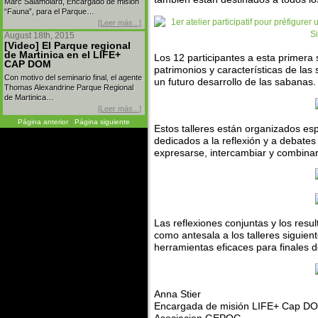
Marc Salamolard, Encargado de misión
“Fauna”, para el Parque…
[Leer más...]
August 18th, 2015
[Video] El Parque regional
de Martinica en el LIFE+
Los 12 participantes a esta primera 
CAP DOM
patrimonios y características de las
Con motivo del seminario final, el agente
un futuro desarrollo de las sabanas.
Thomas Alexandrine Parque Regional
de Martinica…
[Leer más...]
Página anterior
|
Página siguiente
Estos talleres están organizados es
dedicados a la reflexión y a debates
expresarse, intercambiar y combinar
Las reflexiones conjuntas y los resu
como antesala a los talleres siguient
herramientas eficaces para finales 
Anna Stier
Encargada de misión LIFE+ Cap D