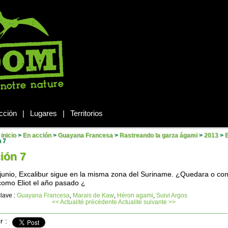
cción
|
Lugares
|
Territorios
inicio
>
En acción
>
Guayana Francesa
>
Rastreando la garza ágami
>
2013
>
E
 7
ión 7
 junio, Excalibur sigue en la misma zona del Suriname. ¿Quedara o con
 como Eliot el año pasado ¿
lave :
Guayana Francesa
,
Marais de Kaw
,
Héron agami
,
Suivi Argos
<< Actualité précédente
Actualité suivante >>
r :