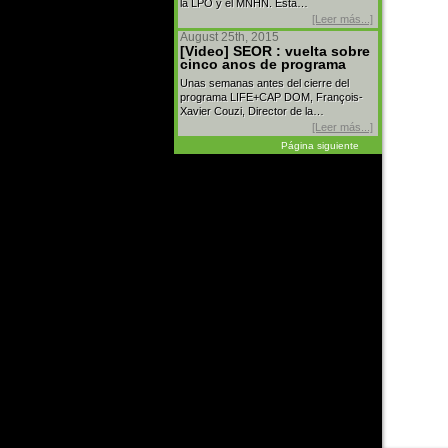
la LPO y el MNHN. Esta…
[Leer más...]
August 25th, 2015
[Video] SEOR : vuelta sobre
cinco anos de programa
Unas semanas antes del cierre del
programa LIFE+CAP DOM, François-
Xavier Couzi, Director de la…
[Leer más...]
Página siguiente