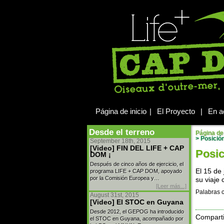
Página de inicio
|
El Proyecto
|
En a
Desde el terreno
Página de 
>
Posición
September 18th, 2015
[Video] FIN DEL LIFE + CAP
Posic
DOM ¡
Después de cinco años de ejercicio, el
El 15 de
programa LIFE + CAP DOM, apoyado
por la Comisión Europea y…
su viaje
[Leer más...]
Palabras c
August 31st, 2015
[Video] El STOC en Guyana
Desde 2012, el GEPOG ha introducido
Comparti
el STOC en Guyana, acompañado por