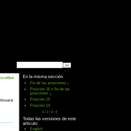
English
Español
français
En la misma sección
xcalibur
Fin de las posiciones ¡
Posición 16 o fin de las
posiciones ¿
Posición 15
tinuara
Posición 14
1
|
2
|
3
|
4
Todas las versiones de este
artículo:
English