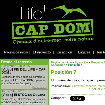
Página de inicio
|
El Proyecto
|
En acción
|
Lugares
|
Territ
Desde el terreno
Página de inicio
>
En acción
>
Guayana 
Kanapaich
>
Posición 7
September 18th, 2015
[Video] FIN DEL LIFE + CAP
Posición 7
DOM ¡
Después de cinco años de ejercicio, el
El primero de junio, Kanapaich perm
programa LIFE + CAP DOM, apoyado
por la Comisión Europea y…
Palabras clave :
Guayana Francesa
,
Mara
[Leer más...]
<< Actualité
August 31st, 2015
[Video] El STOC en Guyana
Compartir :
Desde 2012, el GEPOG ha introducido
el STOC en Guyana, acompañado por