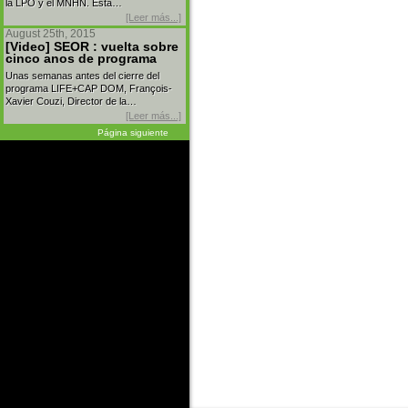
la LPO y el MNHN. Esta…
[Leer más...]
August 25th, 2015
[Video] SEOR : vuelta sobre
cinco anos de programa
Unas semanas antes del cierre del
programa LIFE+CAP DOM, François-
Xavier Couzi, Director de la…
[Leer más...]
Página siguiente