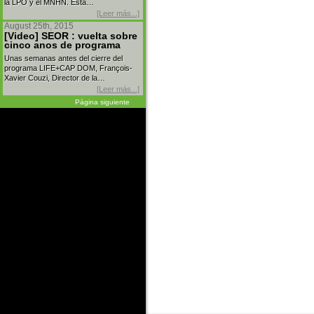
la LPO y el MNHN. Esta…
[Leer más...]
August 25th, 2015
[Video] SEOR : vuelta sobre
cinco anos de programa
Unas semanas antes del cierre del
programa LIFE+CAP DOM, François-
Xavier Couzi, Director de la…
[Leer más...]
Página siguiente