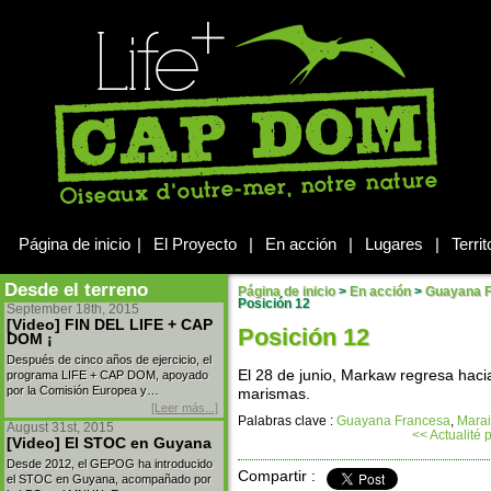
Página de inicio
|
El Proyecto
|
En acción
|
Lugares
|
Territ
Desde el terreno
Página de inicio
>
En acción
>
Guayana 
Posición 12
September 18th, 2015
[Video] FIN DEL LIFE + CAP
Posición 12
DOM ¡
Después de cinco años de ejercicio, el
El 28 de junio, Markaw regresa haci
programa LIFE + CAP DOM, apoyado
por la Comisión Europea y…
marismas.
[Leer más...]
Palabras clave :
Guayana Francesa
,
Mara
August 31st, 2015
<< Actualité
[Video] El STOC en Guyana
Desde 2012, el GEPOG ha introducido
Compartir :
el STOC en Guyana, acompañado por