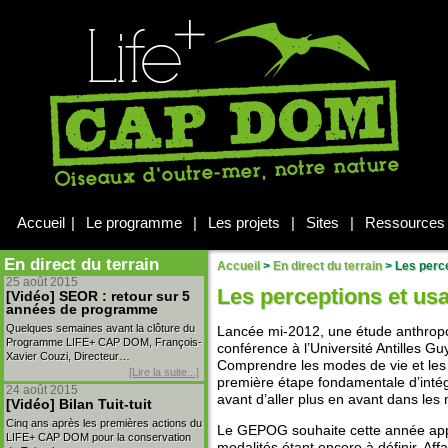
Accueil
|
Le programme
|
Les projets
|
Sites
|
Ressources
En direct du terrain
Accueil
>
En direct du terrain
>
Les perce
25 août 2015
Les perceptions et usa
[Vidéo] SEOR : retour sur 5
années de programme
Quelques semaines avant la clôture du
Lancée mi-2012, une étude anthrop
Programme LIFE+ CAP DOM, François-
conférence à l’Université Antilles Gu
Xavier Couzi, Directeur…
Comprendre les modes de vie et les 
[Lire la suite...]
première étape fondamentale d’intégr
24 août 2015
avant d’aller plus en avant dans les
[Vidéo] Bilan Tuit-tuit
Cinq ans après les premières actions du
Le GEPOG souhaite cette année appr
LIFE+ CAP DOM pour la conservation
modalités étant encore à définir. Affa