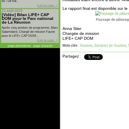
du Tuit-tuit…
[Lire la suite...]
Le rapport final est disponible sur le
21 août 2015
[Vidéo] Bilan LIFE+ CAP
DOM pour le Parc national
Paysage de pâturag
de La Réunion
Après cinq années de programme, Marc
Anna Stier
Salamolard, Chargé de mission Faune
Chargée de mission
pour le LIFE+ CAP DOM…
LIFE+ CAP DOM
[Lire la suite...]
Mots-clés :
Guyane
,
Savanes de Guyane
,
page précédente
|
page suivante
Partagez :