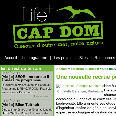
Accueil
|
Le programme
|
Les projets
|
Sites
|
Ressources
En direct du terrain
Accueil
>
En direct du terrain
>
Une nouve
25 août 2015
Une nouvelle recrue 
[Vidéo] SEOR : retour sur 5
années de programme
Quelques semaines avant la clôture du
Née à G
Programme LIFE+ CAP DOM, François-
l’île a
Christelle Béranger, Martinique
Xavier Couzi, Directeur…
chance 
[Lire la suite...]
occasions qui ont éveillé chez elle u
24 août 2015
biodiversité. Elle a orienté ses étu
[Vidéo] Bilan Tuit-tuit
d’ingénieur-maître en génie de l’en
Cinq ans après les premières actions du
expertise écologique et gestion de la
LIFE+ CAP DOM pour la conservation