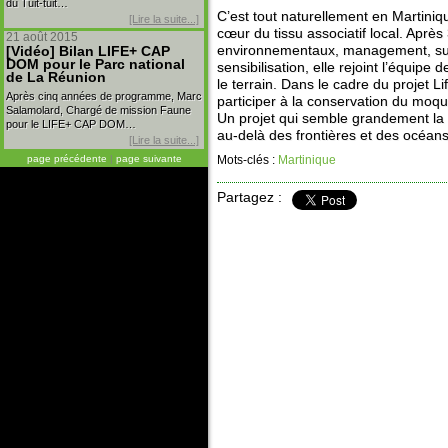
du Tuit-tuit…
C’est tout naturellement en Martiniq
[Lire la suite...]
cœur du tissu associatif local. Aprè
21 août 2015
environnementaux, management, sui
[Vidéo] Bilan LIFE+ CAP
DOM pour le Parc national
sensibilisation, elle rejoint l’équip
de La Réunion
le terrain. Dans le cadre du projet
Après cinq années de programme, Marc
participer à la conservation du moq
Salamolard, Chargé de mission Faune
Un projet qui semble grandement la m
pour le LIFE+ CAP DOM…
au-delà des frontières et des océans
[Lire la suite...]
Mots-clés :
Martinique
page précédente
|
page suivante
Partagez :