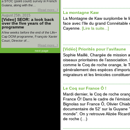
a STOC (point count) survey in French
Guiana, along with the…
[Read more...]
La montagne Kaw
August 25th, 2015
La Montagne de Kaw surplombe le lit
[Video] SEOR: a look back
over the five years of the
face avec l’Ile du grand Connétable 
programme
Cayenne.
[Lire la suite...]
A few weeks before the end of the Life+
Cap DOM programme, François-Xavier
Couzi, Director of…
[Read more...]
[Vidéo] Priorités pour l’avifaune
next page
Sophie Maillé, Chargée de mission 
oiseaux prioritaires de l’associatio
comme le Coq de roche orange, le T
généralement des espèces d’impor
migrateurs et les limicoles constitue
Le Coq sur France Ô !
Mardi dernier, le Coq de roche orang
France Ô! Dans le cadre de l'émissi
Bignolas sur France Ô, Olivier Chia
documentaire de 52' sur la Guyane "
monde". On y retrouve Alizée Ricar
de roche (…)