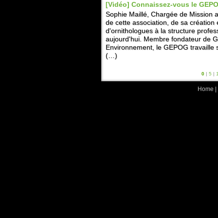
[Vidéo] Connaissez-vous le GEP
Sophie Maillé, Chargée de Mission a
de cette association, de sa créatio
d'ornithologues à la structure profess
aujourd'hui. Membre fondateur de 
Environnement, le GEPOG travaille
(…)
0
|
5
|
Home
|