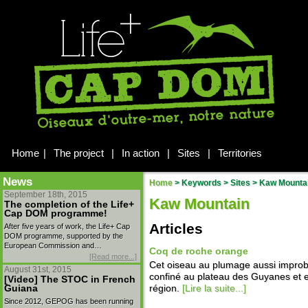
Home
|
The project
|
In action
|
Sites
|
Territories
News
Home
> Keywords > Sites >
Kaw Mounta
September 18th, 2015
Kaw Mountain
The completion of the Life+
Cap DOM programme!
Articles
After five years of work, the Life+ Cap
DOM programme, supported by the
European Commission and…
Coq de roche orange
[Read more...]
Cet oiseau au plumage aussi impro
August 31st, 2015
confiné au plateau des Guyanes et 
[Video] The STOC in French
Guiana
région.
[Lire la suite...]
Since 2012, GEPOG has been running