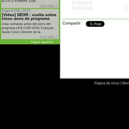
la LPO y el MNHN. Esta…
Guayana
[Leer más...]
Francesa
L
August 25th, 2015
[Video] SEOR : vuelta sobre
cinco anos de programa
Compartir :
Unas semanas antes del cierre del
programa LIFE+CAP DOM, François-
Xavier Couzi, Director de la…
[Leer más...]
Página siguiente
Página de inicio
|
Menc