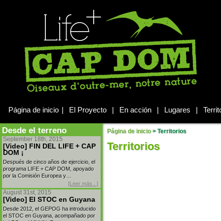
Página de inicio
|
El Proyecto
|
En acción
|
Lugares
|
Territ
Desde el terreno
Página de inicio
>
Territorios
September 18th, 2015
Territorios
[Video] FIN DEL LIFE + CAP
DOM ¡
Después de cinco años de ejercicio, el
programa LIFE + CAP DOM, apoyado
por la Comisión Europea y…
[Leer más...]
August 31st, 2015
[Video] El STOC en Guyana
Desde 2012, el GEPOG ha introducido
el STOC en Guyana, acompañado por