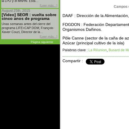
la LPO y el MNHN. Esta…
[Leer más...]
Campos d
August 25th, 2015
[Video] SEOR : vuelta sobre
DAAF : Dirección de la Alimentación,
cinco anos de programa
Unas semanas antes del cierre del
FDGDON : Federación Departamental
programa LIFE+CAP DOM, François-
Organismos Dañinos.
Xavier Couzi, Director de la…
[Leer más...]
Pôle Canne (sector de la caña de az
Página siguiente
Azúcar (principal cultivo de la isla)
Palabras clave :
La Réunion
,
Busard de Ma
Compartir :