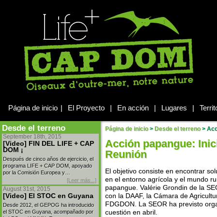
Página de inicio
|
El Proyecto
|
En acción
|
Lugares
|
Territ
Desde el terreno
Página de inicio
>
Desde el terreno
>
Acci
September 18th, 2015
Acción papangue: Inicio
[Video] FIN DEL LIFE + CAP
DOM ¡
Reunión
Después de cinco años de ejercicio, el
programa LIFE + CAP DOM, apoyado
El objetivo consiste en encontrar so
por la Comisión Europea y…
en el entorno agrícola y el mundo ru
[Leer más...]
papangue. Valérie Grondin de la SEO
August 31st, 2015
[Video] El STOC en Guyana
con la DAAF, la Cámara de Agricultur
FDGDON. La SEOR ha previsto organi
Desde 2012, el GEPOG ha introducido
el STOC en Guyana, acompañado por
cuestión en abril.