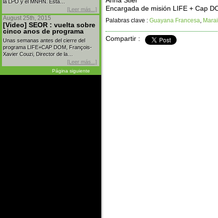
Anna Stier
la LPO y el MNHN. Esta…
Encargada de misión LIFE + Cap 
[Leer más...]
August 25th, 2015
Palabras clave :
Guayana Francesa
,
Mara
[Video] SEOR : vuelta sobre
cinco anos de programa
Compartir :
Unas semanas antes del cierre del
programa LIFE+CAP DOM, François-
Xavier Couzi, Director de la…
[Leer más...]
Página siguiente