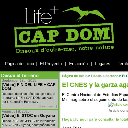
Página de inicio
|
El Proyecto
|
En acción
|
Lugares
|
Territ
Desde el terreno
Página de inicio
>
Desde el terreno
>
El 
September 18th, 2015
El CNES y la garza ag
[Video] FIN DEL LIFE + CAP
DOM ¡
Después de cinco años de ejercicio, el
El Centro Nacional de Estudios Espa
programa LIFE + CAP DOM, apoyado
Minimag sobre el seguimiento de la
por la Comisión Europea y…
[Leer más...]
Article con
August 31st, 2015
[Video] El STOC en Guyana
Haga clic aquí para consultar la tota
Desde 2012, el GEPOG ha introducido
el STOC en Guyana, acompañado por