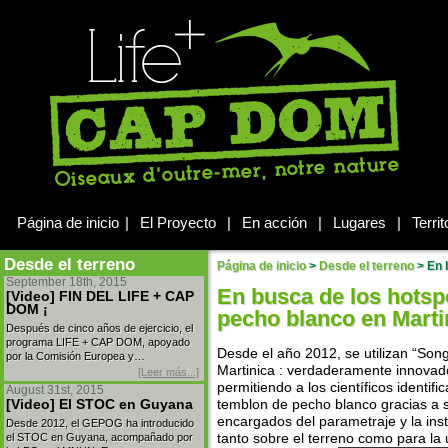
Página de inicio
|
El Proyecto
|
En acción
|
Lugares
|
Territ
Desde el terreno
Página de inicio
>
Desde el terreno
>
En b
September 18th, 2015
En busca de los hotsp
[Video] FIN DEL LIFE + CAP
DOM ¡
pecho blanco en Martin
Después de cinco años de ejercicio, el
programa LIFE + CAP DOM, apoyado
Desde el año 2012, se utilizan “Song
por la Comisión Europea y…
Martinica : verdaderamente innovado
[Leer más...]
permitiendo a los científicos identifi
August 31st, 2015
[Video] El STOC en Guyana
temblon de pecho blanco gracias a 
encargados del parametraje y la ins
Desde 2012, el GEPOG ha introducido
el STOC en Guyana, acompañado por
tanto sobre el terreno como para la u