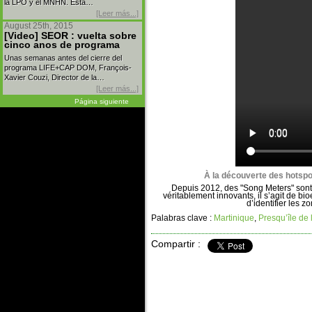
la LPO y el MNHN. Esta…
[Leer más...]
August 25th, 2015
[Video] SEOR : vuelta sobre
cinco anos de programa
Unas semanas antes del cierre del
programa LIFE+CAP DOM, François-
Xavier Couzi, Director de la…
[Leer más...]
Página siguiente
À la découverte des hotspo
Depuis 2012, des "Song Meters" sont u
véritablement innovants, il s’agit de bi
d’identifier les z
Palabras clave :
Martinique
,
Presqu’île de 
Compartir :