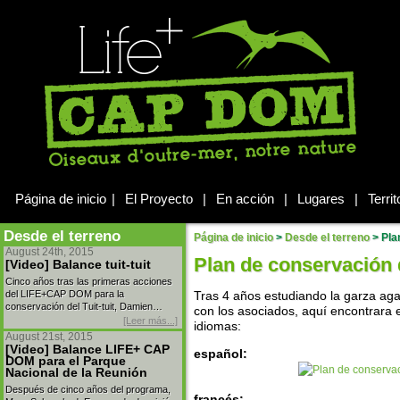
Página de inicio
|
El Proyecto
|
En acción
|
Lugares
|
Territ
Desde el terreno
Página de inicio
>
Desde el terreno
>
Plan
August 24th, 2015
Plan de conservación d
[Video] Balance tuit-tuit
Cinco años tras las primeras acciones
del LIFE+CAP DOM para la
Tras 4 años estudiando la garza ag
conservación del Tuit-tuit, Damien…
con los asociados, aquí encontrara e
[Leer más...]
idiomas:
August 21st, 2015
[Video] Balance LIFE+ CAP
español:
DOM para el Parque
Nacional de la Reunión
Después de cinco años del programa,
francés: