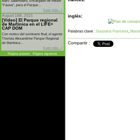
Marc Salamolard, Encargado de misión
“Fauna”, para el Parque…
[Leer más...]
August 18th, 2015
inglés:
[Video] El Parque regional
de Martinica en el LIFE+
CAP DOM
Palabras clave :
Guayana Francesa
,
Mara
Con motivo del seminario final, el agente
Thomas Alexandrine Parque Regional
Compartir :
de Martinica…
[Leer más...]
Página anterior
|
Página siguiente