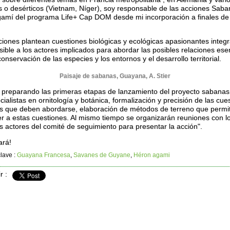
es o desérticos (Vietnam, Níger), soy responsable de las acciones Saba
amí del programa Life+ Cap DOM desde mi incorporación a finales de 
ciones plantean cuestiones biológicas y ecológicas apasionantes integ
sible a los actores implicados para abordar las posibles relaciones ese
conservación de las especies y los entornos y el desarrollo territorial.
Paisaje de sabanas, Guayana, A. Stier
 preparando las primeras etapas de lanzamiento del proyecto sabanas
ialistas en ornitología y botánica, formalización y precisión de las cue
cas que deben abordarse, elaboración de métodos de terreno que permi
r a estas cuestiones. Al mismo tiempo se organizarán reuniones con l
es actores del comité de seguimiento para presentar la acción".
ará!
lave :
Guayana Francesa
,
Savanes de Guyane
,
Héron agami
r :