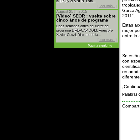
la LPO y el MNHN. Esta…
tropical
[Leer más...]
Garza Ag
August 25th, 2015
2011”.
[Video] SEOR : vuelta sobre
cinco anos de programa
Estas ac
Unas semanas antes del cierre del
mejor po
programa LIFE+CAP DOM, François-
Xavier Couzi, Director de la…
entre la 
[Leer más...]
Página siguiente
Se están
con espec
científi
responde
diferent
¡Continu
Palabras c
Comparti