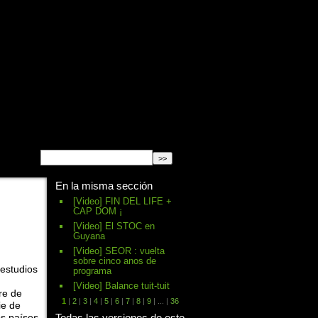
English
Español
français
En la misma sección
[Video] FIN DEL LIFE +
CAP DOM ¡
[Video] El STOC en
Guyana
[Video] SEOR : vuelta
sobre cinco anos de
 estudios
programa
[Video] Balance tuit-tuit
re de
1
|
2
|
3
|
4
|
5
|
6
|
7
|
8
|
9
|
...
|
36
ie de
os países