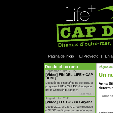
Página de inicio
|
El Proyecto
|
En a
Desde el terreno
Página de 
September 18th, 2015
Un n
[Video] FIN DEL LIFE + CAP
DOM ¡
Después de cinco años de ejercicio, el
Anna St
programa LIFE + CAP DOM, apoyado
determi
por la Comisión Europea y…
[Leer más...]
Anna St
August 31st, 2015
[Video] El STOC en Guyana
Desde 2012, el GEPOG ha introducido
el STOC en Guyana, acompañado por
práctica