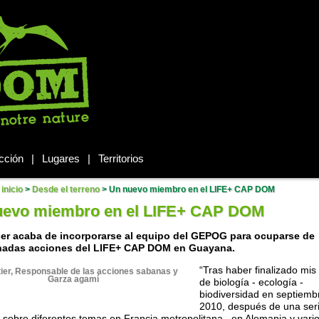
cción
|
Lugares
|
Territorios
inicio
>
Desde el terreno
>
Un nuevo miembro en el LIFE+ CAP DOM
uevo miembro en el LIFE+ CAP DOM
ier acaba de incorporarse al equipo del GEPOG para ocuparse de
nadas acciones del LIFE+ CAP DOM en Guayana.
“Tras haber finalizado mis
ier, Responsable de las acciones sabanas y
Garza agamí
de biología - ecología -
biodiversidad en septiemb
2010, después de una ser
s sobre diferentes temas en Francia metropolitana , en Alemania y vari