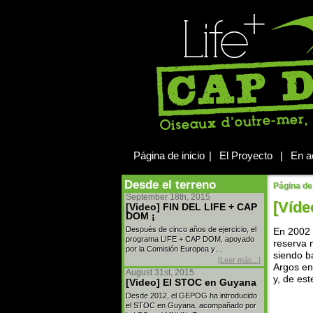
Página de inicio
|
El Proyecto
|
En a
Desde el terreno
Página de 
September 18th, 2015
[Víde
[Video] FIN DEL LIFE + CAP
DOM ¡
Después de cinco años de ejercicio, el
En 2002 
programa LIFE + CAP DOM, apoyado
reserva 
por la Comisión Europea y…
siendo b
[Leer más...]
Argos en
August 31st, 2015
y, de es
[Video] El STOC en Guyana
Desde 2012, el GEPOG ha introducido
el STOC en Guyana, acompañado por