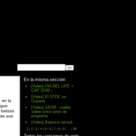
English
Español
français
En la misma sección
[Video] FIN DEL LIFE +
CAP DOM ¡
[Video] El STOC en
 en la
Guyana
igue
[Video] SEOR : vuelta
balizas
sobre cinco anos de
programa
ste ave
[Video] Balance tuit-tuit
1
|
2
|
3
|
4
|
5
|
6
|
7
|
8
|
9
|
...
|
36