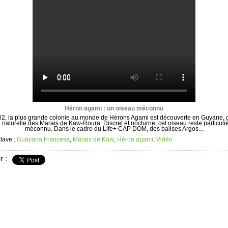
Héron agami : un oiseau méconnu
2, la plus grande colonie au monde de Hérons Agami est découverte en Guyane, 
 naturelle des Marais de Kaw-Roura. Discret et nocturne, cet oiseau reste particul
méconnu. Dans le cadre du Life+ CAP DOM, des balises Argos...
lave :
Guayana Francesa
,
Marais de Kaw
,
Héron agami
,
Vidéo
r :