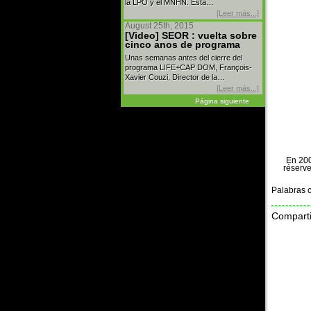
la LPO y el MNHN. Esta…
[Leer más...]
August 25th, 2015
[Video] SEOR : vuelta sobre
cinco anos de programa
Unas semanas antes del cierre del
programa LIFE+CAP DOM, François-
Xavier Couzi, Director de la…
[Leer más...]
Página siguiente
En 200
réserve
Palabras c
Comparti