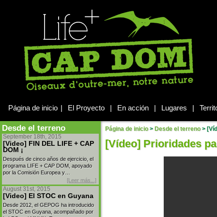
Página de inicio
|
El Proyecto
|
En acción
|
Lugares
|
Territ
Desde el terreno
Página de inicio
>
Desde el terreno
>
[Víd
September 18th, 2015
[Vídeo] Prioridades pa
[Video] FIN DEL LIFE + CAP
DOM ¡
Después de cinco años de ejercicio, el
programa LIFE + CAP DOM, apoyado
por la Comisión Europea y…
[Leer más...]
August 31st, 2015
[Video] El STOC en Guyana
Desde 2012, el GEPOG ha introducido
el STOC en Guyana, acompañado por