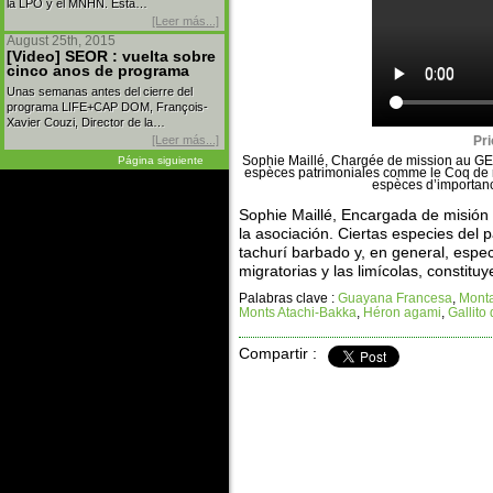
la LPO y el MNHN. Esta…
[Leer más...]
August 25th, 2015
[Video] SEOR : vuelta sobre
cinco anos de programa
Unas semanas antes del cierre del
programa LIFE+CAP DOM, François-
Xavier Couzi, Director de la…
[Leer más...]
Pri
Sophie Maillé, Chargée de mission au GEPO
Página siguiente
espèces patrimoniales comme le Coq de 
espèces d’importanc
Sophie Maillé, Encargada de misión 
la asociación. Ciertas especies del 
tachurí barbado y, en general, espe
migratorias y las limícolas, constitu
Palabras clave :
Guayana Francesa
,
Mont
Monts Atachi-Bakka
,
Héron agami
,
Gallito
Compartir :