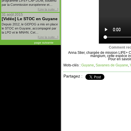
programme LIFE+ CAP DOM, soutenu
par la Commission européenne et…
[Lire la suite...]
31 août 2015
[Vidéo] Le STOC en Guyane
Depuis 2012, le GEPOG a mis en place
le STOC en Guyane, accompagné par
la LPO et le MNHN. Cet…
[Lire la suite...]
page suivante
Comment rec
Anna Stier, chargée de mission LIFE+ C
mangium, cette espèce i
Pour en savoir
Mots-clés :
Guyane
,
Savanes de Guyane
,
Partagez :