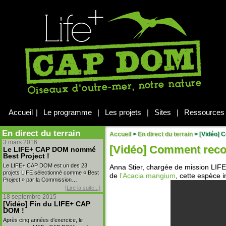
Accueil
|
Le programme
|
Les projets
|
Sites
|
Ressources
En direct du terrain
Accueil
>
En direct du terrain
>
[Vidéo] C
3 mars 2016
[Vidéo] Comment reco
Le LIFE+ CAP DOM nommé
Best Project !
Le LIFE+ CAP DOM est un des 23
Anna Stier, chargée de mission LIFE
projets LIFE sélectionné comme « Best
de
l’Acacia mangium
, cette espèce 
Project » par la Commission…
[Lire la suite...]
18 septembre 2015
[Vidéo] Fin du LIFE+ CAP
DOM !
Après cinq années d’exercice, le