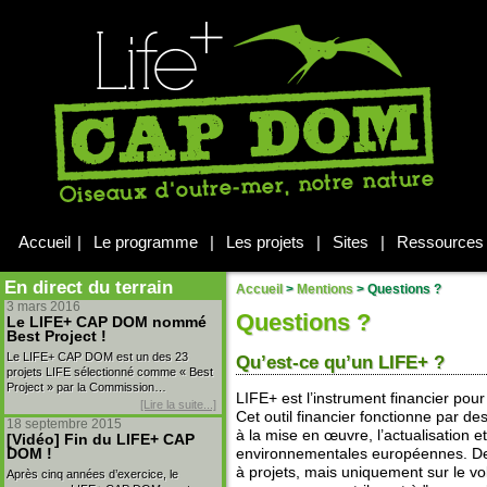
Accueil
|
Le programme
|
Les projets
|
Sites
|
Ressources
En direct du terrain
Accueil
>
Mentions
>
Questions ?
3 mars 2016
Questions ?
Le LIFE+ CAP DOM nommé
Best Project !
Le LIFE+ CAP DOM est un des 23
Qu’est-ce qu’un LIFE+ ?
projets LIFE sélectionné comme « Best
Project » par la Commission…
LIFE+ est l’instrument financier po
[Lire la suite...]
Cet outil financier fonctionne par de
18 septembre 2015
à la mise en œuvre, l’actualisation 
[Vidéo] Fin du LIFE+ CAP
DOM !
environnementales européennes. De
à projets, mais uniquement sur le vol
Après cinq années d’exercice, le