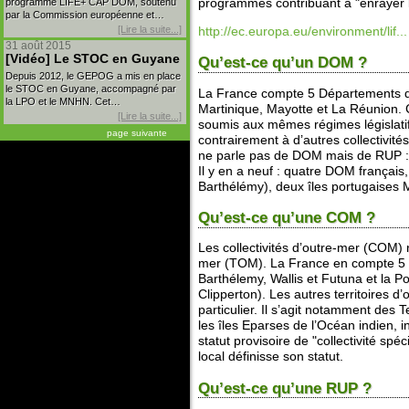
programme LIFE+ CAP DOM, soutenu
programmes contribuant à "enrayer la
par la Commission européenne et…
[Lire la suite...]
http://ec.europa.eu/environment/lif...
31 août 2015
[Vidéo] Le STOC en Guyane
Qu’est-ce qu’un DOM ?
Depuis 2012, le GEPOG a mis en place
le STOC en Guyane, accompagné par
La France compte 5 Départements d
la LPO et le MNHN. Cet…
Martinique, Mayotte et La Réunion. 
[Lire la suite...]
soumis aux mêmes régimes législatif
page suivante
contrairement à d’autres collectivité
ne parle pas de DOM mais de RUP : 
Il y en a neuf : quatre DOM français
Barthélémy), deux îles portugaises 
Qu’est-ce qu’une COM ?
Les collectivités d’outre-mer (COM) r
mer (TOM). La France en compte 5 : 
Barthélemy, Wallis et Futuna et la Po
Clipperton). Les autres territoires 
particulier. Il s’agit notamment des 
les îles Eparses de l’Océan indien, 
statut provisoire de "collectivité sp
local définisse son statut.
Qu’est-ce qu’une RUP ?