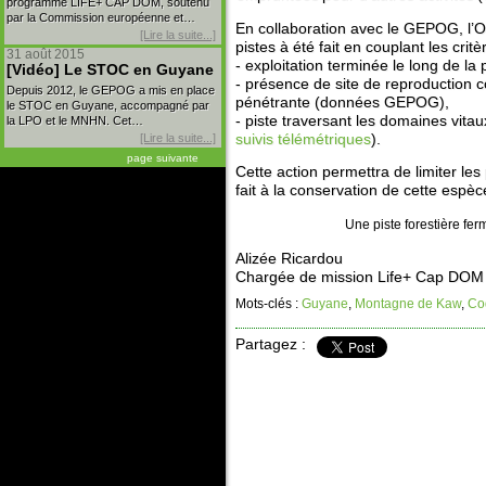
programme LIFE+ CAP DOM, soutenu
par la Commission européenne et…
En collaboration avec le GEPOG, l’ON
[Lire la suite...]
pistes à été fait en couplant les critè
31 août 2015
- exploitation terminée le long de la p
[Vidéo] Le STOC en Guyane
- présence de site de reproduction 
Depuis 2012, le GEPOG a mis en place
pénétrante (données GEPOG),
le STOC en Guyane, accompagné par
- piste traversant les domaines vitau
la LPO et le MNHN. Cet…
suivis télémétriques
).
[Lire la suite...]
page suivante
Cette action permettra de limiter le
fait à la conservation de cette espè
Une piste forestière fe
Alizée Ricardou
Chargée de mission Life+ Cap DOM
Mots-clés :
Guyane
,
Montagne de Kaw
,
Co
Partagez :