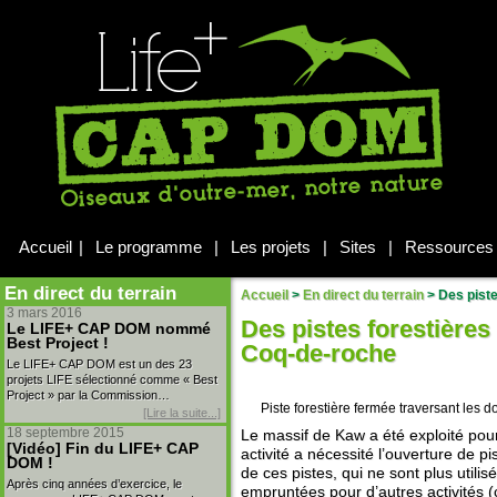
Accueil
|
Le programme
|
Les projets
|
Sites
|
Ressources
En direct du terrain
Accueil
>
En direct du terrain
>
Des pistes
3 mars 2016
Des pistes forestières
Le LIFE+ CAP DOM nommé
Best Project !
Coq-de-roche
Le LIFE+ CAP DOM est un des 23
projets LIFE sélectionné comme « Best
Project » par la Commission…
Piste forestière fermée traversant les 
[Lire la suite...]
18 septembre 2015
Le massif de Kaw a été exploité po
[Vidéo] Fin du LIFE+ CAP
activité a nécessité l’ouverture de p
DOM !
de ces pistes, qui ne sont plus utilis
Après cinq années d’exercice, le
empruntées pour d’autres activités (c