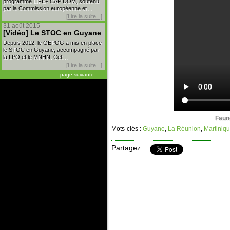
programme LIFE+ CAP DOM, soutenu
par la Commission européenne et…
[Lire la suite...]
31 août 2015
[Vidéo] Le STOC en Guyane
Depuis 2012, le GEPOG a mis en place
le STOC en Guyane, accompagné par
la LPO et le MNHN. Cet…
[Lire la suite...]
page suivante
Faun
Mots-clés :
Guyane
,
La Réunion
,
Martiniq
Partagez :