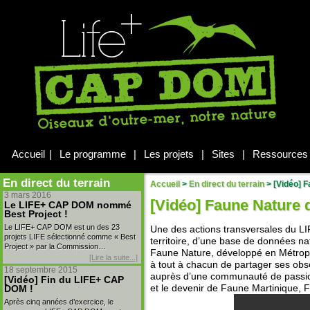
Accueil
|
Le programme
|
Les projets
|
Sites
|
Ressources
En direct du terrain
Accueil
>
En direct du terrain
>
[Vidéo] F
3 mars 2016
[Vidéo] Faune Nature
Le LIFE+ CAP DOM nommé
Best Project !
Le LIFE+ CAP DOM est un des 23
Une des actions transversales du L
projets LIFE sélectionné comme « Best
territoire, d’une base de données na
Project » par la Commission…
Faune Nature, développé en Métropol
[Lire la suite...]
à tout à chacun de partager ses obse
18 septembre 2015
auprès d’une communauté de passion
[Vidéo] Fin du LIFE+ CAP
et le devenir de Faune Martinique,
DOM !
Après cinq années d’exercice, le