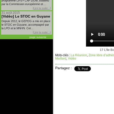
programme LIFE+ CAP DOM, soutenu
par la Commission européenne et…
[Lire la suite...]
31 août 2015
[Vidéo] Le STOC en Guyane
Depuis 2012, le GEPOG a mis en place
le STOC en Guyane, accompagné par
la LPO et le MNHN. Cet…
[Lire la suite...]
page suivante
17 L’Ile B
Mots-clés :
La Réunion
,
Zone libre d’adhés
Maillard
,
Vidéo
Partagez :