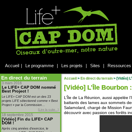
Accueil
|
Le programme
|
Les projets
|
Sites
|
Ressources
En direct du terrain
Accueil
>
En direct du terrain
>
[Vidéo] L’
3 mars 2016
[Vidéo] L’Île Bourbon :
Le LIFE+ CAP DOM nommé
Best Project !
Le LIFE+ CAP DOM est un des 23
L’Île de La Réunion, aussi appelée l’
projets LIFE sélectionné comme « Best
battants des lames aux sommets des
Project » par la Commission…
Salamolard, chargé de Mission Faune
[Lire la suite...]
découvrir avec passion ces forêts in
18 septembre 2015
[Vidéo] Fin du LIFE+ CAP
DOM !
Après cinq années d’exercice, le