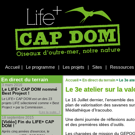
Accueil
|
Le programme
|
Les projets
|
Sites
|
Ressources
En direct du terrain
Accueil
>
En direct du terrain
>
Le 3e ate
3 mars 2016
Le 3e atelier sur la va
Le LIFE+ CAP DOM nommé
Best Project !
Le LIFE+ CAP DOM est un des 23
Le 16 Juillet dernier, l’ensemble des
projets LIFE sélectionné comme « Best
plan de valorisation des savanes su
Project » par la Commission…
Médiathèque d’Iracoubo.
[Lire la suite...]
18 septembre 2015
Une demi journée de réflexions autour
[Vidéo] Fin du LIFE+ CAP
et des premières idées d’outils.
DOM !
Après cinq années d’exercice, le
Les chargées de mission du GEPOG 