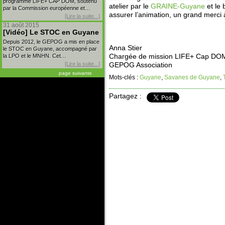
programme LIFE+ CAP DOM, soutenu
atelier par le
GRAINE-Guyane
et le
par la Commission européenne et…
assurer l’animation, un grand merci 
[Lire la suite...]
31 août 2015
[Vidéo] Le STOC en Guyane
Depuis 2012, le GEPOG a mis en place
Anna Stier
le STOC en Guyane, accompagné par
Chargée de mission LIFE+ Cap DO
la LPO et le MNHN. Cet…
[Lire la suite...]
GEPOG Association
page suivante
Mots-clés :
Guyane
,
Savanes de Guyane
,
Partagez :