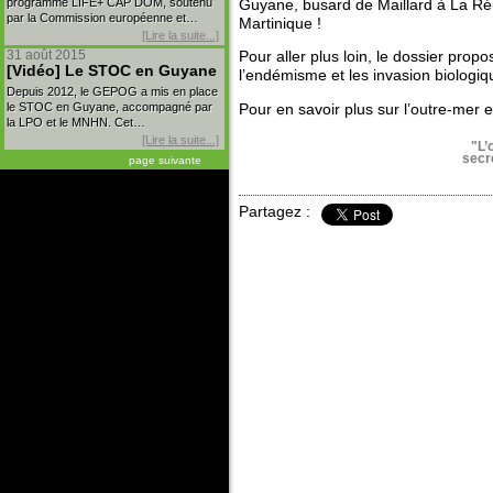
programme LIFE+ CAP DOM, soutenu
Guyane, busard de Maillard à La R
par la Commission européenne et…
Martinique !
[Lire la suite...]
31 août 2015
Pour aller plus loin, le dossier pr
[Vidéo] Le STOC en Guyane
l’endémisme et les invasion biologiq
Depuis 2012, le GEPOG a mis en place
le STOC en Guyane, accompagné par
Pour en savoir plus sur l’outre-mer e
la LPO et le MNHN. Cet…
[Lire la suite...]
"L’
secr
page suivante
Partagez :