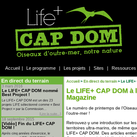
Accueil
|
Le programme
|
Les projets
|
Sites
|
Ressources
En direct du terrain
Accueil
>
En direct du terrain
>
Le LIFE+ 
3 mars 2016
Le LIFE+ CAP DOM à l
Le LIFE+ CAP DOM nommé
Best Project !
Magazine
Le LIFE+ CAP DOM est un des 23
projets LIFE sélectionné comme « Best
Le numéro de printemps de l’Oiseau
Project » par la Commission…
l’outre-mer !
[Lire la suite...]
18 septembre 2015
Retrouvez-y une introduction sur les
[Vidéo] Fin du LIFE+ CAP
DOM !
territoires ultra-marins, de même qu
LIFE+ CAP DOM. Des articles entier
Après cinq années d’exercice, le