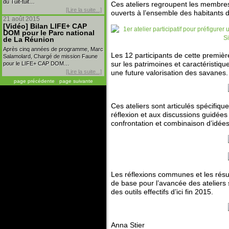
du Tuit-tuit…
Ces ateliers regroupent les membres
[Lire la suite...]
ouverts à l’ensemble des habitants d
21 août 2015
[Vidéo] Bilan LIFE+ CAP
DOM pour le Parc national
de La Réunion
Après cinq années de programme, Marc
Les 12 participants de cette premiè
Salamolard, Chargé de mission Faune
sur les patrimoines et caractéristiqu
pour le LIFE+ CAP DOM…
[Lire la suite...]
une future valorisation des savanes.
page précédente
|
page suivante
Ces ateliers sont articulés spécifi
réflexion et aux discussions guidées 
confrontation et combinaison d’idées
Les réflexions communes et les résu
de base pour l’avancée des ateliers s
des outils effectifs d’ici fin 2015.
Anna Stier