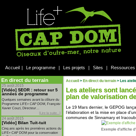
Accueil
|
Le programme
|
Les projets
|
Sites
|
Ressources
En direct du terrain
Accueil
>
En direct du terrain
>
Les atelie
25 août 2015
Les ateliers sont lanc
[Vidéo] SEOR : retour sur 5
années de programme
plan de valorisation d
Quelques semaines avant la clôture du
Programme LIFE+ CAP DOM, François-
Le 19 Mars dernier, le GEPOG lançait
Xavier Couzi, Directeur…
l’élaboration et la mise en place d’u
[Lire la suite...]
communes de Sinnamary et Iracoub
24 août 2015
[Vidéo] Bilan Tuit-tuit
Cinq ans après les premières actions du
Exemple d’affiche d
LIFE+ CAP DOM pour la conservation