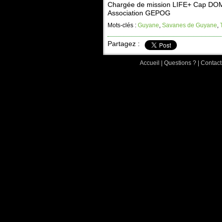
Chargée de mission LIFE+ Cap DO
Association GEPOG
Mots-clés :
Guyane
,
Savanes de Guyane
,
Partagez :
Accueil
|
Questions ?
|
Contact