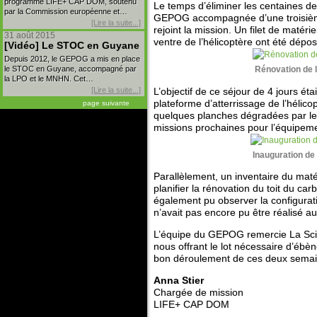
programme LIFE+ CAP DOM, soutenu
Le temps d’éliminer les centaines de 
par la Commission européenne et…
GEPOG accompagnée d’une troisième
[Lire la suite...]
rejoint la mission. Un filet de matér
31 août 2015
ventre de l’hélicoptère ont été dépo
[Vidéo] Le STOC en Guyane
Depuis 2012, le GEPOG a mis en place
le STOC en Guyane, accompagné par
Rénovation de l
la LPO et le MNHN. Cet…
[Lire la suite...]
L’objectif de ce séjour de 4 jours ét
plateforme d’atterrissage de l’hélico
page suivante
quelques planches dégradées par le c
missions prochaines pour l’équipeme
Inauguration de
Parallèlement, un inventaire du maté
planifier la rénovation du toit du car
également pu observer la configurati
n’avait pas encore pu être réalisé a
L’équipe du GEPOG remercie La Scier
nous offrant le lot nécessaire d’ébè
bon déroulement de ces deux semai
Anna Stier
Chargée de mission
LIFE+ CAP DOM