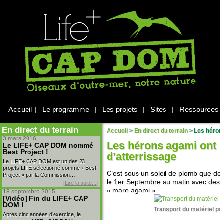
Accueil
|
Le programme
|
Les projets
|
Sites
|
Ressources
En direct du terrain
Accueil
>
En direct du terrain
>
Les héron
3 mars 2016
Les hérons agami ont 
Le LIFE+ CAP DOM nommé
Best Project !
d’atterrissage
Le LIFE+ CAP DOM est un des 23
projets LIFE sélectionné comme « Best
C’est sous un soleil de plomb que 
Project » par la Commission…
le 1er Septembre au matin avec des s
[Lire la suite...]
« mare agami ».
18 septembre 2015
[Vidéo] Fin du LIFE+ CAP
DOM !
Transport du matériel p
Après cinq années d’exercice, le