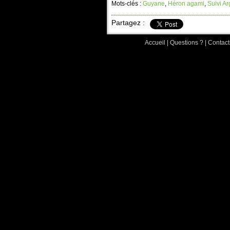
Mots-clés :
Guyane
,
Héron agami
,
Suivi A
Partagez :
Accueil
|
Questions ?
|
Contact