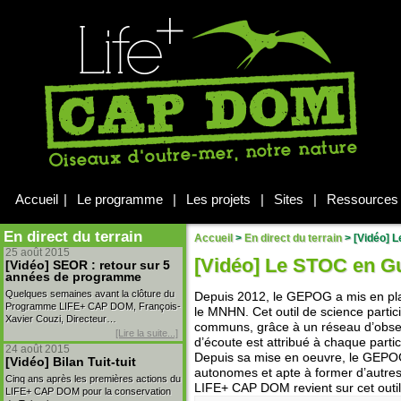
Accueil
|
Le programme
|
Les projets
|
Sites
|
Ressources
En direct du terrain
Accueil
>
En direct du terrain
>
[Vidéo] 
25 août 2015
[Vidéo] Le STOC en G
[Vidéo] SEOR : retour sur 5
années de programme
Quelques semaines avant la clôture du
Depuis 2012, le GEPOG a mis en pl
Programme LIFE+ CAP DOM, François-
le MNHN. Cet outil de science partic
Xavier Couzi, Directeur…
communs, grâce à un réseau d’obser
[Lire la suite...]
d’écoute est attribué à chaque partici
24 août 2015
Depuis sa mise en oeuvre, le GEPOG
[Vidéo] Bilan Tuit-tuit
autonomes et apte à former d’autres 
Cinq ans après les premières actions du
LIFE+ CAP DOM revient sur cet outi
LIFE+ CAP DOM pour la conservation