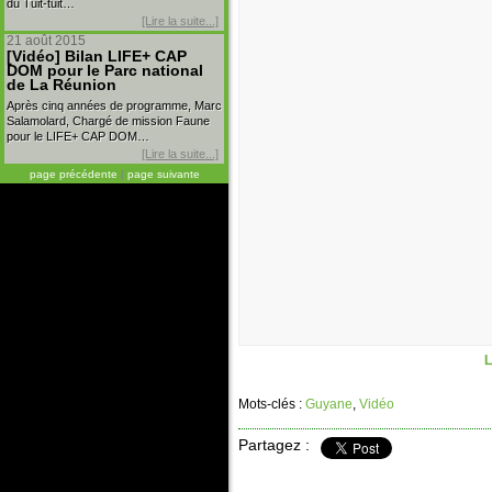
du Tuit-tuit…
[Lire la suite...]
21 août 2015
[Vidéo] Bilan LIFE+ CAP
DOM pour le Parc national
de La Réunion
Après cinq années de programme, Marc
Salamolard, Chargé de mission Faune
pour le LIFE+ CAP DOM…
[Lire la suite...]
page précédente
|
page suivante
L
Mots-clés :
Guyane
,
Vidéo
Partagez :