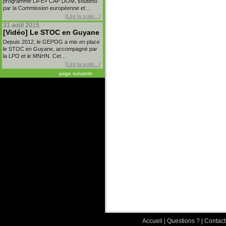
programme LIFE+ CAP DOM, soutenu
par la Commission européenne et…
[Lire la suite...]
31 août 2015
[Vidéo] Le STOC en Guyane
Depuis 2012, le GEPOG a mis en place
le STOC en Guyane, accompagné par
la LPO et le MNHN. Cet…
[Lire la suite...]
page suivante
Accueil
|
Questions ?
|
Contact