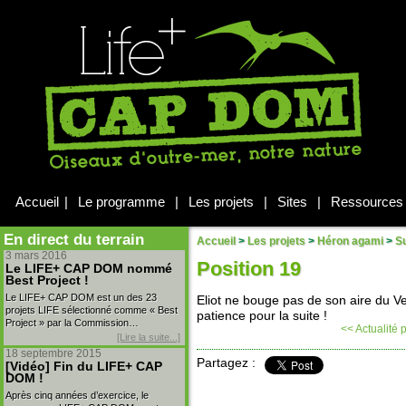
Accueil
|
Le programme
|
Les projets
|
Sites
|
Ressources
En direct du terrain
Accueil
>
Les projets
>
Héron agami
>
Su
3 mars 2016
Position 19
Le LIFE+ CAP DOM nommé
Best Project !
Le LIFE+ CAP DOM est un des 23
Eliot ne bouge pas de son aire du 
projets LIFE sélectionné comme « Best
patience pour la suite !
Project » par la Commission…
<< Actualité
[Lire la suite...]
18 septembre 2015
Partagez :
[Vidéo] Fin du LIFE+ CAP
DOM !
Après cinq années d’exercice, le