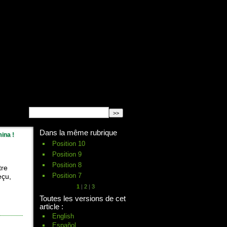
English
Español
français
Dans la même rubrique
ina !
Position 10
Position 9
Position 8
tre
Position 7
eçu,
1
|
2
|
3
Toutes les versions de cet
article :
English
Español