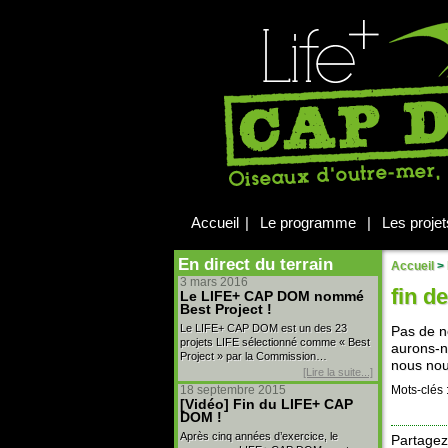
Accueil
|
Le programme
|
Les projet
En direct du terrain
Accueil
>
3 mars 2016
fin d
Le LIFE+ CAP DOM nommé
Best Project !
Le LIFE+ CAP DOM est un des 23
Pas de n
projets LIFE sélectionné comme « Best
aurons-n
Project » par la Commission…
nous nou
[Lire la suite...]
18 septembre 2015
Mots-clés 
[Vidéo] Fin du LIFE+ CAP
DOM !
Après cinq années d’exercice, le
Partagez