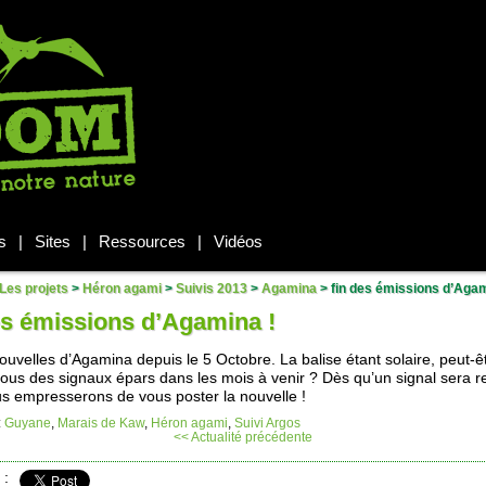
s
|
Sites
|
Ressources
|
Vidéos
Les projets
>
Héron agami
>
Suivis 2013
>
Agamina
>
fin des émissions d’Agam
es émissions d’Agamina !
ouvelles d’Agamina depuis le 5 Octobre. La balise étant solaire, peut-ê
ous des signaux épars dans les mois à venir ? Dès qu’un signal sera r
s empresserons de vous poster la nouvelle !
:
Guyane
,
Marais de Kaw
,
Héron agami
,
Suivi Argos
<< Actualité précédente
 :