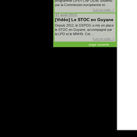
programme LIFE+ CAP DOM, soutenu
par la Commission européenne et…
[Lire la suite...]
31 août 2015
[Vidéo] Le STOC en Guyane
Depuis 2012, le GEPOG a mis en place
le STOC en Guyane, accompagné par
la LPO et le MNHN. Cet…
[Lire la suite...]
page suivante