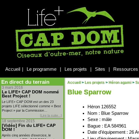
Accueil
|
Le programme
|
Les projets
|
Sites
|
Ressources
En direct du terrain
Accueil
>
Les projets
>
Héron agami
>
Su
3 mars 2016
Blue Sparrow
Le LIFE+ CAP DOM nommé
Best Project !
Le LIFE+ CAP DOM est un des 23
projets LIFE sélectionné comme « Best
Héron 126552
Project » par la Commission…
Nom : Blue Sparrow
[Lire la suite...]
Sexe : mâle
18 septembre 2015
[Vidéo] Fin du LIFE+ CAP
Bague : EA 584961
DOM !
Date d’équipement : 26 Av
Après cinq années d’exercice, le
Lieu d’équipement : Mara