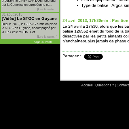
programme LIFE+ CAP DOM, soutenu
par la Commission européenne et…
Type de balise : Argos si
[Lire la suite...]
31 août 2015
[Vidéo] Le STOC en Guyane
24 avril 2013, 17h30min : Position
Depuis 2012, le GEPOG a mis en place
Le 24 avril à 17h30, alors que les b
le STOC en Guyane, accompagné par
balise 126552 émet du fond de la tou
la LPO et le MNHN. Cet…
désactivée par les petits aimants col
[Lire la suite...]
n’enchaînera plus jamais de phase 
page suivante
Partagez :
Accueil
|
Questions ?
|
Contact