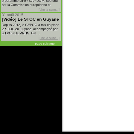
programme LIFE+ CAP DOM, soutenu
par la Commission européenne et…
[Lire la suite...]
31 août 2015
[Vidéo] Le STOC en Guyane
Depuis 2012, le GEPOG a mis en place
le STOC en Guyane, accompagné par
la LPO et le MNHN. Cet…
[Lire la suite...]
page suivante