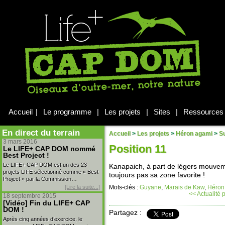
Accueil
|
Le programme
|
Les projets
|
Sites
|
Ressources
En direct du terrain
Accueil
>
Les projets
>
Héron agami
>
Su
3 mars 2016
Position 11
Le LIFE+ CAP DOM nommé
Best Project !
Le LIFE+ CAP DOM est un des 23
Kanapaich, à part de légers mouvem
projets LIFE sélectionné comme « Best
toujours pas sa zone favorite !
Project » par la Commission…
[Lire la suite...]
Mots-clés :
Guyane
,
Marais de Kaw
,
Héron
<< Actualité
18 septembre 2015
[Vidéo] Fin du LIFE+ CAP
DOM !
Partagez :
Après cinq années d’exercice, le