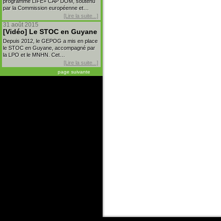
programme LIFE+ CAP DOM, soutenu
par la Commission européenne et…
[Lire la suite...]
31 août 2015
[Vidéo] Le STOC en Guyane
Depuis 2012, le GEPOG a mis en place
le STOC en Guyane, accompagné par
la LPO et le MNHN. Cet…
[Lire la suite...]
page suivante