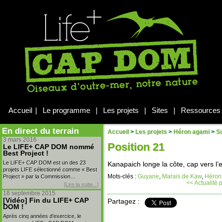
Accueil
|
Le programme
|
Les projets
|
Sites
|
Ressources
En direct du terrain
Accueil
>
Les projets
>
Héron agami
>
Su
3 mars 2016
Position 21
Le LIFE+ CAP DOM nommé
Best Project !
Le LIFE+ CAP DOM est un des 23
Kanapaich longe la côte, cap vers l
projets LIFE sélectionné comme « Best
Mots-clés :
Guyane
,
Marais de Kaw
,
Héron
Project » par la Commission…
<< Actualité
[Lire la suite...]
18 septembre 2015
[Vidéo] Fin du LIFE+ CAP
Partagez :
DOM !
Après cinq années d’exercice, le