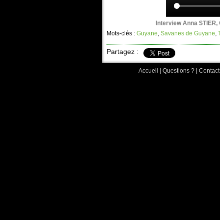
Interview Anna STIER,
Mots-clés :
Guyane
,
Savanes de Guyane
,
Partagez :
Accueil
|
Questions ?
|
Contact