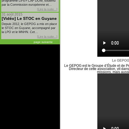
programme LIFE+ CAP DOM, soutenu
par la Commission européenne et…
[Lire la suite...]
31 août 2015
[Vidéo] Le STOC en Guyane
Depuis 2012, le GEPOG a mis en place
le STOC en Guyane, accompagné par
la LPO et le MNHN. Cet…
[Lire la suite...]
page suivante
Le GEPOG,
Le GEPOG est le Groupe d’Étude et de Pro
Directeur de cette association, vit da
missions, mais aussi