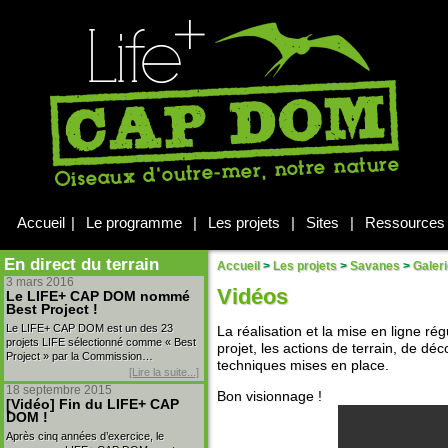
Accueil
|
Le programme
|
Les projets
|
Sites
|
Ressources
En direct du terrain
Accueil
>
Les projets
>
Savanes
>
Galer
3 mars 2016
Vidéos
Le LIFE+ CAP DOM nommé
Best Project !
Le LIFE+ CAP DOM est un des 23
La réalisation et la mise en ligne ré
projets LIFE sélectionné comme « Best
projet, les actions de terrain, de dé
Project » par la Commission…
techniques mises en place.
[Lire la suite...]
18 septembre 2015
Bon visionnage !
[Vidéo] Fin du LIFE+ CAP
DOM !
Après cinq années d’exercice, le