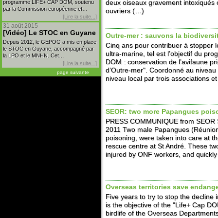
programme LIFE+ CAP DOM, soutenu
deux oiseaux gravement intoxiqués o
par la Commission européenne et…
ouvriers (…)
[Lire la suite...]
31 août 2015
[Vidéo] Le STOC en Guyane
Outre-mer : sauvons la biodiversi
Depuis 2012, le GEPOG a mis en place
Cinq ans pour contribuer à stopper le
le STOC en Guyane, accompagné par
ultra-marine, tel est l’objectif du
la LPO et le MNHN. Cet…
DOM : conservation de l’avifaune pr
[Lire la suite...]
d’Outre-mer". Coordonné au niveau n
page suivante
niveau local par trois associations e
SEOR: two more Papangues pois
PRESS COMMUNIQUE from SEOR Sai
2011 Two male Papangues (Réunion H
poisoning, were taken into care at t
rescue centre at St André. These tw
injured by ONF workers, and quickly
Overseas territories save endange
Five years to try to stop the decline 
is the objective of the "Life+ Cap D
birdlife of the Overseas Departments