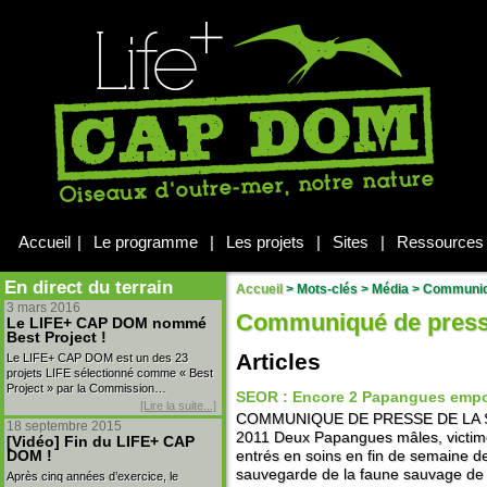
Accueil
|
Le programme
|
Les projets
|
Sites
|
Ressources
En direct du terrain
Accueil
> Mots-clés > Média >
Communiq
3 mars 2016
Communiqué de pres
Le LIFE+ CAP DOM nommé
Best Project !
Articles
Le LIFE+ CAP DOM est un des 23
projets LIFE sélectionné comme « Best
Project » par la Commission…
SEOR : Encore 2 Papangues emp
[Lire la suite...]
COMMUNIQUE DE PRESSE DE LA SEO
18 septembre 2015
2011 Deux Papangues mâles, victim
[Vidéo] Fin du LIFE+ CAP
DOM !
entrés en soins en fin de semaine d
sauvegarde de la faune sauvage de 
Après cinq années d’exercice, le