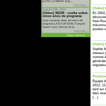
la LPO y el MNHN. Esta…
[Leer más...]
[Vidéo]
August 25th, 2015
[Video] SEOR : vuelta sobre
En 2002,
cinco anos de programa
découver
Unas semanas antes del cierre del
Kaw-Rour
programa LIFE+CAP DOM, François-
méconnu.
Xavier Couzi, Director de la…
posées s
[Leer más...]
Página siguiente
[Vidéo] 
Sophie M
oiseaux p
comme le
générale
migrateur
Position
Équipé de
2012, 11
tard sur 
bien viva
(…)