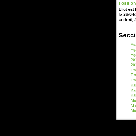
Position
Eliot est
le 28/04
endroit, 
Secc
Ag
Ag
Ag
20
20
Exc
Exc
Exc
Ka
Ka
Ka
Ma
Ma
Ma