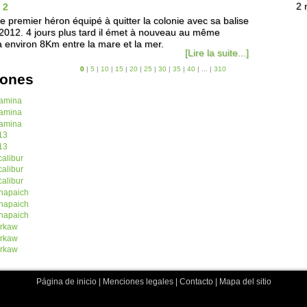
 2
2 
 le premier héron équipé à quitter la colonie avec sa balise
/2012. 4 jours plus tard il émet à nouveau au même
à environ 8Km entre la mare et la mer.
[Lire la suite...]
0
|
5
|
10
|
15
|
20
|
25
|
30
|
35
|
40
|
...
|
310
iones
amina
amina
amina
13
13
alibur
alibur
alibur
napaich
napaich
napaich
rkaw
rkaw
rkaw
Página de inicio
|
Menciones legales
|
Contacto
|
Mapa del sitio