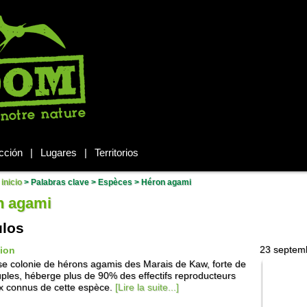
cción
|
Lugares
|
Territorios
inicio
> Palabras clave > Espèces >
Héron agami
n agami
ulos
tion
23 septem
e colonie de hérons agamis des Marais de Kaw, forte de
ples, héberge plus de 90% des effectifs reproducteurs
 connus de cette espèce.
[Lire la suite...]