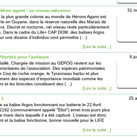
 Héron agami : un oiseau méconnu
31 m
 la plus grande colonie au monde de Hérons Agami est
te en Guyane, dans la réserve naturelle des Marais de
a. Discret et nocturne, cet oiseau reste particulièrement
 Dans le cadre du Life+ CAP DOM, des balises Argos
ur une dizaine d’individus vont permettre (…)
[Lire la suite...]
Priorités pour l’avifaune
6 ju
aillé, Chargée de mission au GEPOG revient sur les
rioritaires de l’association. Des espèces patrimoniales
 Coq de roche orange, le Tyranneau barbu et plus
ment des espèces d’importance mondiale comme les
s et les limicoles constituent des (…)
[Lire la suite...]
 1
25 a
 sa balise Argos fonctionnant sur batterie le 22 Avril
2192 (communément appelé "Eliot") émet trois jours plus
la mare dans laquelle il a été capturé. L’oiseau est donc
nt et la balise fonctionne, bonne nouvelle pour le LIFE
[Lire la suite...]