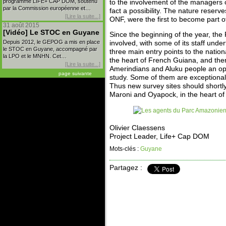
programme LIFE+ CAP DOM, soutenu
to the involvement of the managers 
par la Commission européenne et…
fact a possibility. The nature reser
[Lire la suite...]
ONF, were the first to become part 
31 août 2015
[Vidéo] Le STOC en Guyane
Since the beginning of the year, t
Depuis 2012, le GEPOG a mis en place
involved, with some of its staff unde
le STOC en Guyane, accompagné par
three main entry points to the nation
la LPO et le MNHN. Cet…
the heart of French Guiana, and ther
[Lire la suite...]
Amerindians and Aluku people an oppor
page suivante
study. Some of them are exceptionall
Thus new survey sites should shortly 
Maroni and Oyapock, in the heart of
Olivier Claessens
Project Leader, Life+ Cap DOM
Mots-clés :
Guyane
Partagez :