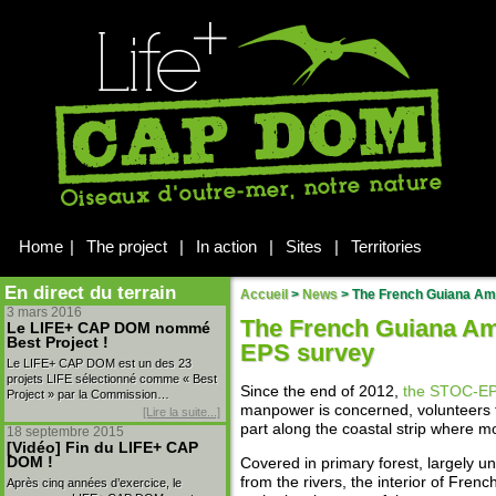
Home
|
The project
|
In action
|
Sites
|
Territories
En direct du terrain
Accueil
>
News
>
The French Guiana Amaz
3 mars 2016
The French Guiana Am
Le LIFE+ CAP DOM nommé
Best Project !
EPS survey
Le LIFE+ CAP DOM est un des 23
projets LIFE sélectionné comme « Best
Since the end of 2012,
the STOC-EP
Project » par la Commission…
manpower is concerned, volunteers 
[Lire la suite...]
part along the coastal strip where m
18 septembre 2015
[Vidéo] Fin du LIFE+ CAP
DOM !
Covered in primary forest, largely 
from the rivers, the interior of Fren
Après cinq années d’exercice, le