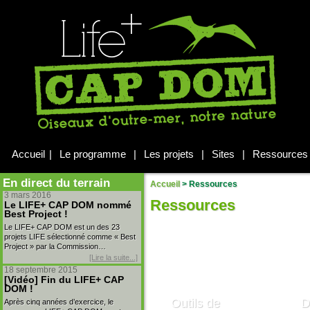
Accueil
|
Le programme
|
Les projets
|
Sites
|
Ressources
En direct du terrain
Accueil
>
Ressources
3 mars 2016
Ressources
Le LIFE+ CAP DOM nommé
Best Project !
Le LIFE+ CAP DOM est un des 23
projets LIFE sélectionné comme « Best
Project » par la Commission…
[Lire la suite...]
18 septembre 2015
[Vidéo] Fin du LIFE+ CAP
DOM !
Outils de
D
Après cinq années d’exercice, le