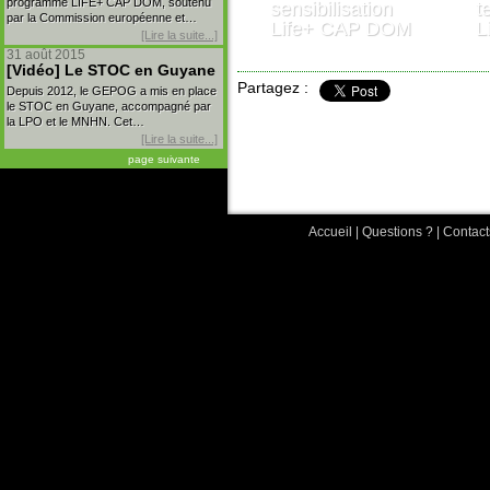
programme LIFE+ CAP DOM, soutenu
sensibilisation
t
par la Commission européenne et…
Life+ CAP DOM
L
[Lire la suite...]
31 août 2015
[Vidéo] Le STOC en Guyane
Partagez :
Depuis 2012, le GEPOG a mis en place
le STOC en Guyane, accompagné par
la LPO et le MNHN. Cet…
[Lire la suite...]
page suivante
Accueil
|
Questions ?
|
Contact