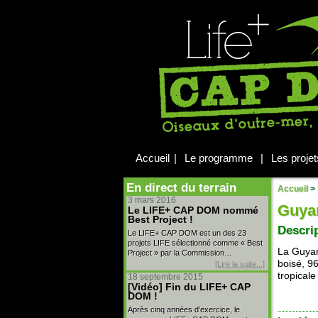
Accueil
|
Le programme
|
Les projet
En direct du terrain
Accueil
>
3 mars 2016
Guya
Le LIFE+ CAP DOM nommé
Best Project !
Descri
Le LIFE+ CAP DOM est un des 23
projets LIFE sélectionné comme « Best
La Guyan
Project » par la Commission…
boisé, 9
[Lire la suite...]
tropical
18 septembre 2015
[Vidéo] Fin du LIFE+ CAP
DOM !
Après cinq années d’exercice, le