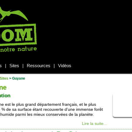
s
|
Sites
|
Ressources
|
Vidéos
Sites
>
Guyane
ne
ption
e est le plus grand département français, et le plus
6 % de sa surface étant recouverte d’une immense forêt
e humide parmi les mieux conservées de la planète.
Lire la suite...