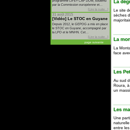
programme LIFE+ CAP DOM, soutenu
La dég
par la Commission européenne et…
[Lire la suite...]
Le site 
31 août 2015
sèches de
[Vidéo] Le STOC en Guyane
majorita
Depuis 2012, le GEPOG a mis en place
le STOC en Guyane, accompagné par
la LPO et le MNHN. Cet…
[Lire la suite...]
La mon
page suivante
La Monta
face ave
Les Pe
Au sud d
Roura, à
un massif
Les ma
Une part
naturell
entre le