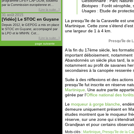
Gestionnaire
: Parc Naturel
programme LIFE+ CAP DOM, soutenu
par la Commission européenne et…
Biotopes
: Forêt xérophile,
[Lire la suite...]
Usages
: Etude de protecti
31 août 2015
[Vidéo] Le STOC en Guyane
La presqu’île de la Caravelle est une
Depuis 2012, le GEPOG a mis en place
Martinique. Cette zone s’étend d’es
le STOC en Guyane, accompagné par
une largeur de 1 à 4 km.
la LPO et le MNHN. Cet…
[Lire la suite...]
Presqu’île de L
page suivante
A la fin du 17ème siècle, les formati
important déboisement, notamment li
Abandonnés un siècle plus tard, la s
notamment au profit de savanes herb
secondaires à la canopée resserée 
Suite à des réflexions et des actio
presqu’île fut inscrite en réserve nat
Martinique
. Une autre partie appart
gérée par l’
Office national des forêts
Le
moqueur à gorge blanche
, endém
demeure uniquement présent en Marti
études montrent que le moqueur fréqu
réserve, sur une zone qui s’étendrai
Grandjean et pour certains observat
Mots-clés :
Martinique
,
Presqu’île de la Ca