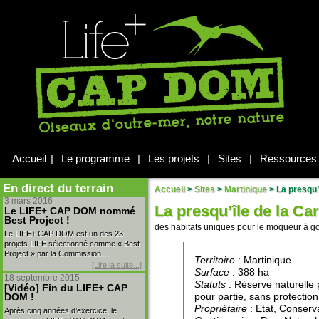
Accueil
|
Le programme
|
Les projets
|
Sites
|
Ressources
En direct du terrain
Accueil
>
Sites
>
Martinique
>
La presqu’î
3 mars 2016
La presqu’île de la Car
Le LIFE+ CAP DOM nommé
Best Project !
des habitats uniques pour le moqueur à g
Le LIFE+ CAP DOM est un des 23
projets LIFE sélectionné comme « Best
Project » par la Commission…
Territoire
: Martinique
[Lire la suite...]
Surface
: 388 ha
18 septembre 2015
Statuts
: Réserve naturelle p
[Vidéo] Fin du LIFE+ CAP
pour partie, sans protection 
DOM !
Propriétaire
: Etat, Conserva
Après cinq années d’exercice, le