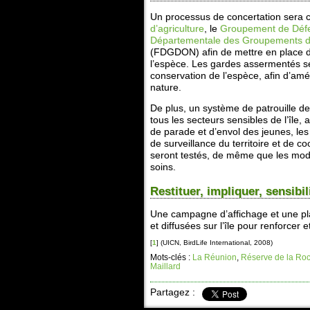
Un processus de concertation sera
d’agriculture
, le
Groupement de Défe
Départementale des Groupements de
(FDGDON) afin de mettre en place de
l’espèce. Les gardes assermentés se
conservation de l’espèce, afin d’amél
nature.
De plus, un système de patrouille d
tous les secteurs sensibles de l’île, 
de parade et d’envol des jeunes, le
de surveillance du territoire et de c
seront testés, de même que les modal
soins.
Restituer, impliquer, sensibil
Une campagne d’affichage et une pla
et diffusées sur l’île pour renforcer et
[
1
]
(UICN, BirdLife International, 2008)
Mots-clés :
La Réunion
,
Réserve de la Roc
Maillard
Partagez :