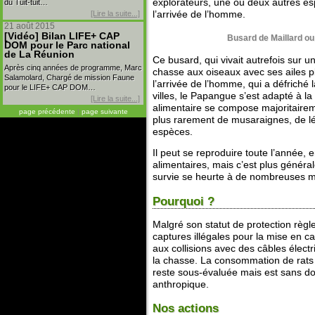
explorateurs, une ou deux autres esp
du Tuit-tuit…
[Lire la suite...]
l’arrivée de l’homme.
21 août 2015
[Vidéo] Bilan LIFE+ CAP
Busard de Maillard ou
DOM pour le Parc national
de La Réunion
Ce busard, qui vivait autrefois sur un
Après cinq années de programme, Marc
chasse aux oiseaux avec ses ailes p
Salamolard, Chargé de mission Faune
l’arrivée de l’homme, qui a défriché l
pour le LIFE+ CAP DOM…
villes, le Papangue s’est adapté à l
[Lire la suite...]
alimentaire se compose majoritaireme
page précédente
|
page suivante
plus rarement de musaraignes, de léz
espèces.
Il peut se reproduire toute l’année, 
alimentaires, mais c’est plus génér
survie se heurte à de nombreuses m
Pourquoi ?
Malgré son statut de protection règl
captures illégales pour la mise en c
aux collisions avec des câbles électr
la chasse. La consommation de rats 
reste sous-évaluée mais est sans dou
anthropique.
Nos actions