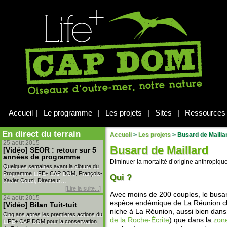
Accueil
|
Le programme
|
Les projets
|
Sites
|
Ressources
En direct du terrain
Accueil
>
Les projets
>
Busard de Mailla
25 août 2015
Busard de Maillard
[Vidéo] SEOR : retour sur 5
années de programme
Diminuer la mortalité d’origine anthropiqu
Quelques semaines avant la clôture du
Programme LIFE+ CAP DOM, François-
Qui ?
Xavier Couzi, Directeur…
[Lire la suite...]
Avec moins de 200 couples, le busar
24 août 2015
espèce endémique de La Réunion cl
[Vidéo] Bilan Tuit-tuit
niche à La Réunion, aussi bien dans
Cinq ans après les premières actions du
de la Roche-Écrite
) que dans la
zone
LIFE+ CAP DOM pour la conservation