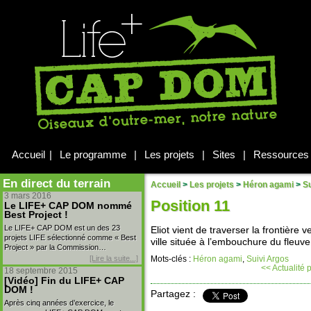
Accueil
|
Le programme
|
Les projets
|
Sites
|
Ressources
En direct du terrain
Accueil
>
Les projets
>
Héron agami
>
Su
3 mars 2016
Position 11
Le LIFE+ CAP DOM nommé
Best Project !
Le LIFE+ CAP DOM est un des 23
Eliot vient de traverser la frontière
projets LIFE sélectionné comme « Best
ville située à l’embouchure du fleuve
Project » par la Commission…
[Lire la suite...]
Mots-clés :
Héron agami
,
Suivi Argos
<< Actualité
18 septembre 2015
[Vidéo] Fin du LIFE+ CAP
DOM !
Partagez :
Après cinq années d’exercice, le