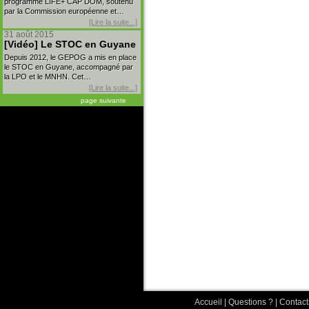
programme LIFE+ CAP DOM, soutenu
par la Commission européenne et…
[Lire la suite...]
31 août 2015
[Vidéo] Le STOC en Guyane
Depuis 2012, le GEPOG a mis en place
le STOC en Guyane, accompagné par
la LPO et le MNHN. Cet…
[Lire la suite...]
page suivante
Accueil
|
Questions ?
|
Contact