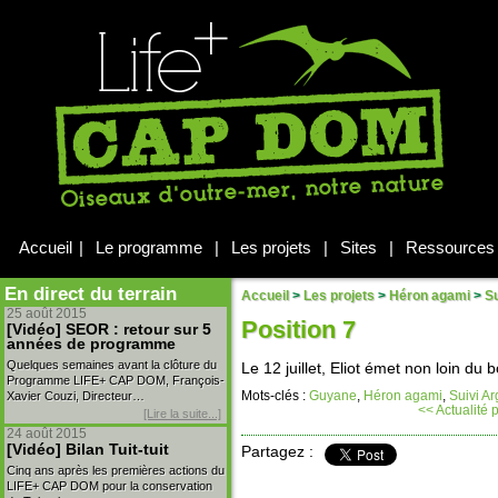
Accueil
|
Le programme
|
Les projets
|
Sites
|
Ressources
En direct du terrain
Accueil
>
Les projets
>
Héron agami
>
Su
25 août 2015
Position 7
[Vidéo] SEOR : retour sur 5
années de programme
Quelques semaines avant la clôture du
Le 12 juillet, Eliot émet non loin du
Programme LIFE+ CAP DOM, François-
Mots-clés :
Guyane
,
Héron agami
,
Suivi A
Xavier Couzi, Directeur…
<< Actualité
[Lire la suite...]
24 août 2015
[Vidéo] Bilan Tuit-tuit
Partagez :
Cinq ans après les premières actions du
LIFE+ CAP DOM pour la conservation