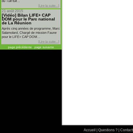
du Tuit-tuit…
[Lire la suite...]
21 août 2015
[Vidéo] Bilan LIFE+ CAP
DOM pour le Parc national
de La Réunion
Après cinq années de programme, Marc
Salamolard, Chargé de mission Faune
pour le LIFE+ CAP DOM…
[Lire la suite...]
page précédente
|
page suivante
Accueil
|
Questions ?
|
Contact