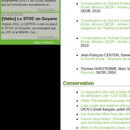
programme LIFE+ CAP DOM, soutenu
Conservation du Tuit-tuit
Corac
par la Commission européenne et…
Ecrite. Mission SEOR - Année 2
[Lire la suite...]
SEOR, 2010.
31 août 2015
[Vidéo] Le STOC en Guyane
Conservation du Tuit-tuit
Corac
Depuis 2012, le GEPOG a mis en place
Ecrite. Mission SEOR - Année 
indigènes de l’habitat et gestio
le STOC en Guyane, accompagné par
la LPO et le MNHN. Cet…
[Lire la suite...]
Conservation du Tuit-tuit
Corac
Ecrite. Mission SEOR - Année 2
page suivante
2010.
Jean-François CENTON, Dami
la Roche Ecrite - Missions de l
Thomas GHESTEMME, Marc 
Réunion
, SEOR, 2004.
Conservation
La régulation des rats à large é
du séminaire Life+ CAP DOM, L
Vidéo "Dératisations à large é
Liste rouge des espèces menac
UICN Comité français, juillet 2
Les
Important Bird Area
des Am
France-Seychelles : Rehabilitin
and reintroduction of threaten
Birds in the European Union, a