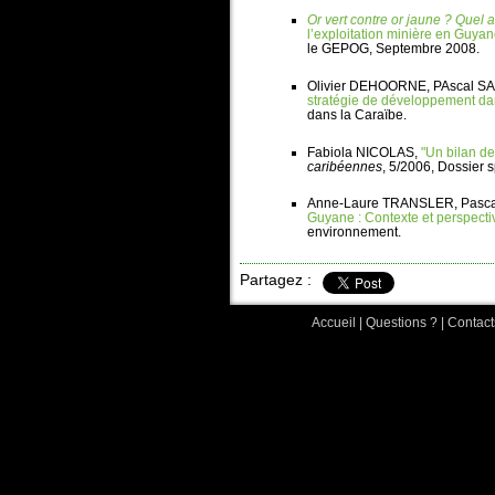
Or vert contre or jaune ? Quel 
l’exploitation minière en Guyan
le GEPOG, Septembre 2008.
Olivier DEHOORNE, PAscal S
stratégie de développement da
dans la Caraïbe.
Fabiola NICOLAS,
"Un bilan de
caribéennes
, 5/2006, Dossier 
Anne-Laure TRANSLER, Pasca
Guyane : Contexte et perspecti
environnement.
Partagez :
Accueil
|
Questions ?
|
Contact