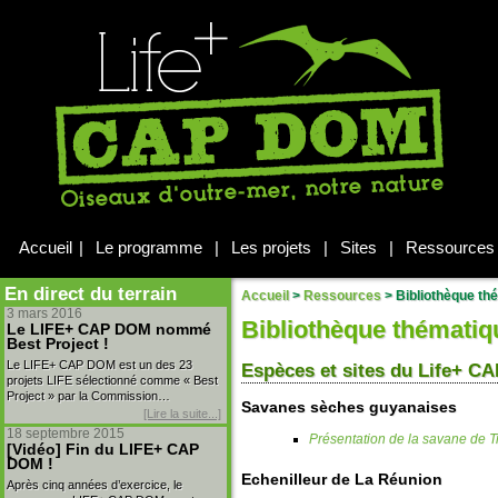
Accueil
|
Le programme
|
Les projets
|
Sites
|
Ressources
En direct du terrain
Accueil
>
Ressources
>
Bibliothèque thé
3 mars 2016
Bibliothèque thématiq
Le LIFE+ CAP DOM nommé
Best Project !
Le LIFE+ CAP DOM est un des 23
Espèces et sites du Life+ 
projets LIFE sélectionné comme « Best
Project » par la Commission…
Savanes sèches guyanaises
[Lire la suite...]
18 septembre 2015
Présentation de la savane de 
[Vidéo] Fin du LIFE+ CAP
DOM !
Echenilleur de La Réunion
Après cinq années d’exercice, le