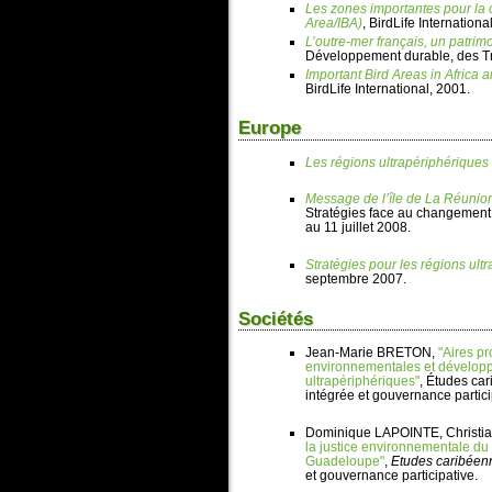
Les zones importantes pour la 
Area/IBA)
, BirdLife Internationa
L’outre-mer français, un patrim
Développement durable, des Tr
Important Bird Areas in Africa 
BirdLife International, 2001.
Europe
Les régions ultrapériphériques 
Message de l’île de La Réunio
Stratégies face au changement c
au 11 juillet 2008.
Stratégies pour les régions ultr
septembre 2007.
Sociétés
Jean-Marie BRETON,
"Aires pr
environnementales et développe
ultrapériphériques"
, Études ca
intégrée et gouvernance partici
Dominique LAPOINTE, Christ
la justice environnementale du
Guadeloupe"
,
Etudes caribéen
et gouvernance participative.